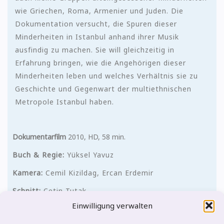
wie Griechen, Roma, Armenier und Juden. Die
Dokumentation versucht, die Spuren dieser
Minderheiten in Istanbul anhand ihrer Musik
ausfindig zu machen. Sie will gleichzeitig in
Erfahrung bringen, wie die Angehörigen dieser
Minderheiten leben und welches Verhältnis sie zu
Geschichte und Gegenwart der multiethnischen
Metropole Istanbul haben.
Dokumentarfilm
2010, HD, 58 min.
Buch & Regie:
Yüksel Yavuz
Kamera:
Cemil Kizildag, Ercan Erdemir
Schnitt:
Cetin Tutak
Einwilligung verwalten
Erstausstrahlung:
Arte 30.09.2010